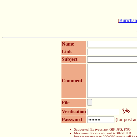
[
Burichan
Name
Link
Subject
Comment
File
Verification
Password
(for post an
Supported file types are: GIF, JPG, PNG
Maximum file size allowed is 30720 KB.
Images greater than 200x200 pixels will be