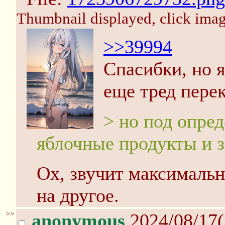
Thumbnail displayed, click image
>>39994
Спасибки, но я
еще тред перек
> но под опре
яблочные продукты и з
Ох, звучит максимальн
на другое.
>>
anonymous
2024/08/17(