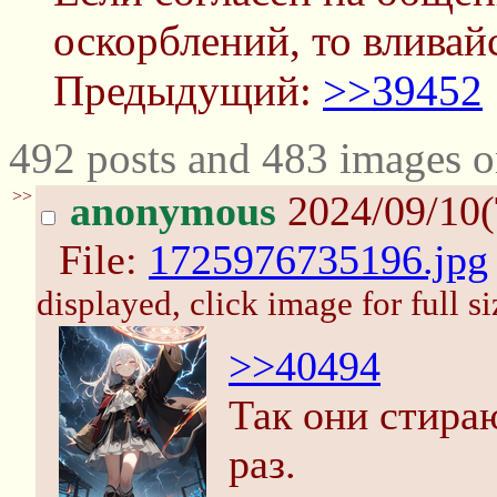
оскорблений, то вливай
Предыдущий:
>>39452
492 posts and 483 images o
>>
anonymous
2024/09/10(
File:
1725976735196.jpg
displayed, click image for full si
>>40494
Так они стира
раз.