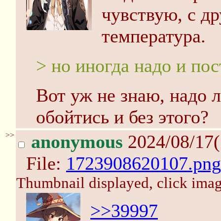
чувствую, с д
температура.
> но иногда надо и по
Вот уж не знаю, надо 
обойтись и без этого?
>>
anonymous
2024/08/17(
File:
1723908620107.png
Thumbnail displayed, click image
>>39997