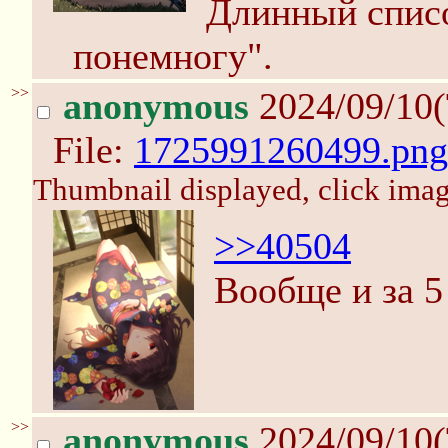
Длинный списо
понемногу".
>>
anonymous
2024/09/10(
File:
1725991260499.png
Thumbnail displayed, click image
>>40504
Вообще и за 5
>>
anonymous
2024/09/10(