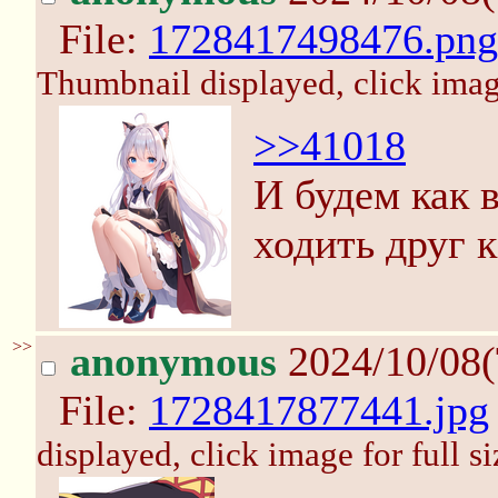
File:
1728417498476.png
Thumbnail displayed, click image
>>41018
И будем как 
ходить друг к
>>
anonymous
2024/10/08(
File:
1728417877441.jpg
displayed, click image for full si