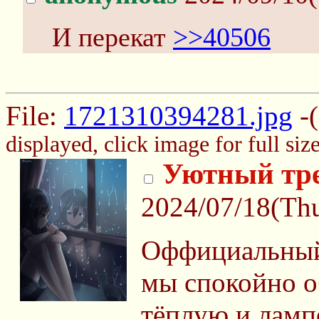
И перекат
>>40506
File:
1721310394281.jpg
-(
displayed, click image for full size
Уютный тр
2024/07/18(Th
Оффициальный
мы спокойно 
тёплую и ламп