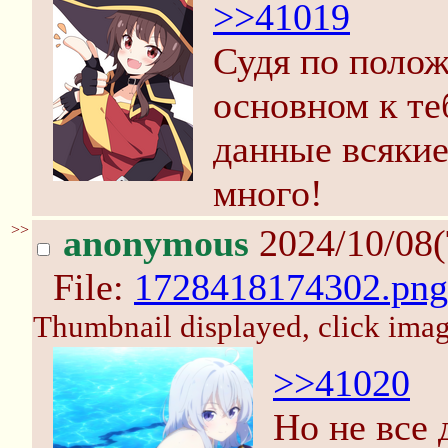
>>41019
Судя по полож
основном к те
данные всякие
много!
>>
anonymous
2024/10/08(
File:
1728418174302.png
Thumbnail displayed, click image
>>41020
Но не все