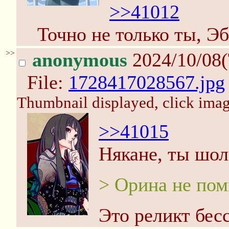
>>41012
Точно не только ты, Э
>>
anonymous
2024/10/08(
File:
1728417028567.jpg
Thumbnail displayed, click image
>>41015
Някане, ты шол
> Орина не по
Это реликт бес