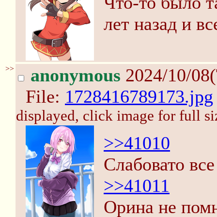
Что-то было т
лет назад и в
>>
anonymous
2024/10/08(
File:
1728416789173.jpg
displayed, click image for full si
>>41010
Слабовато все
>>41011
Орина не пом