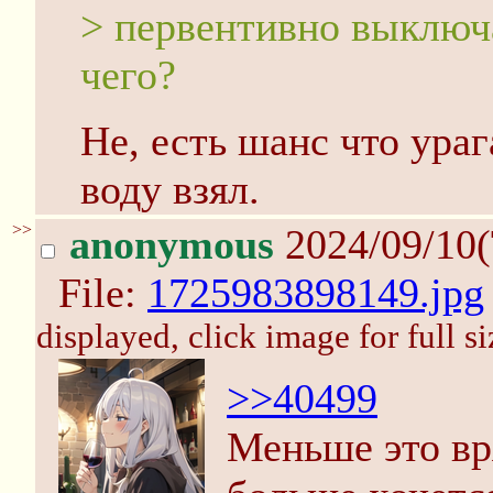
> первентивно выключ
чего?
Не, есть шанс что ура
воду взял.
>>
anonymous
2024/09/10(
File:
1725983898149.jpg
displayed, click image for full si
>>40499
Меньше это вр