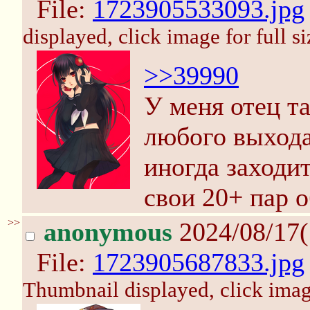
File:
1723905533093.jpg
displayed, click image for full si
>>39990
У меня отец та
любого выхода
иногда заходит
свои 20+ пар 
>>
anonymous
2024/08/17(
File:
1723905687833.jpg
Thumbnail displayed, click image