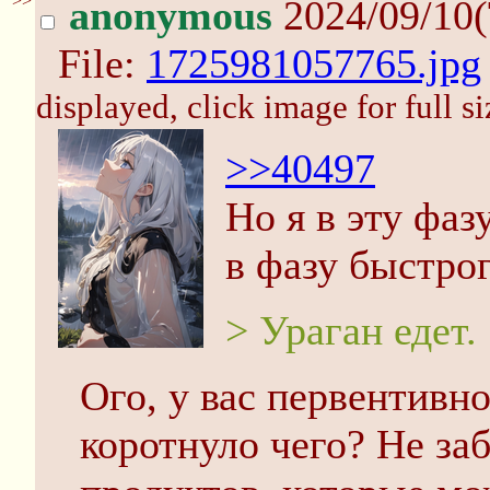
>>
anonymous
2024/09/10(
File:
1725981057765.jpg
displayed, click image for full si
>>40497
Но я в эту фаз
в фазу быстрог
> Ураган едет.
Ого, у вас первентивн
коротнуло чего? Не заб