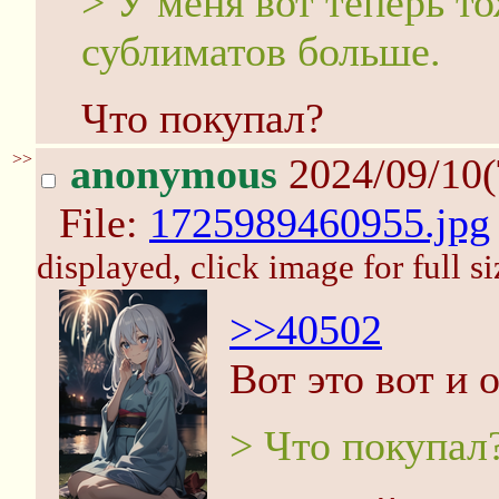
> У меня вот теперь т
сублиматов больше.
Что покупал?
>>
anonymous
2024/09/10(
File:
1725989460955.jpg
displayed, click image for full si
>>40502
Вот это вот и 
> Что покупал