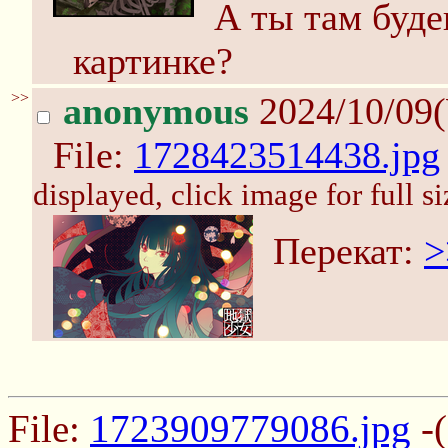
А ты там буде
картинке?
>>
anonymous
2024/10/09
File:
1728423514438.jpg
displayed, click image for full si
Перекат:
>
File:
1723909779086.jpg
-(