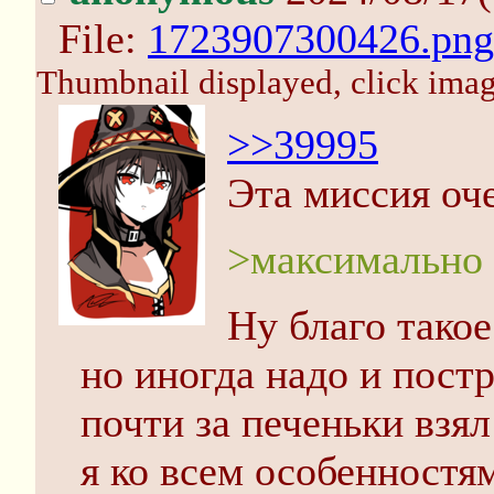
File:
1723907300426.png
Thumbnail displayed, click image
>>39995
Эта миссия оч
>максимально
Ну благо такое
но иногда надо и пост
почти за печеньки взя
я ко всем особенностя